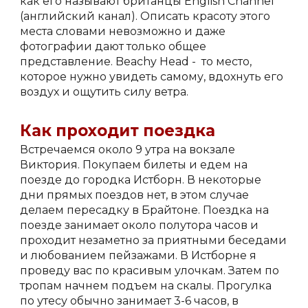
как его называют британцы English Сhannel 
(английский канал). Описать красоту этого 
места словами невозможно и даже 
фотографии дают только общее 
представление. Beachy Head -  то место, 
которое нужно увидеть самому, вдохнуть его 
воздух и ощутить силу ветра.
Как проходит поездка
Встречаемся около 9 утра на вокзале 
Виктория. Покупаем билеты и едем на 
поезде до городка Истборн. В некоторые 
дни прямых поездов нет, в этом случае 
делаем пересадку в Брайтоне. Поездка на 
поезде занимает около полутора часов и 
проходит незаметно за приятными беседами 
и любованием пейзажами. В Истборне я 
проведу вас по красивым улочкам. Затем по 
тропам начнем подъем на скалы. Прогулка 
по утесу обычно занимает 3-6 часов, в 