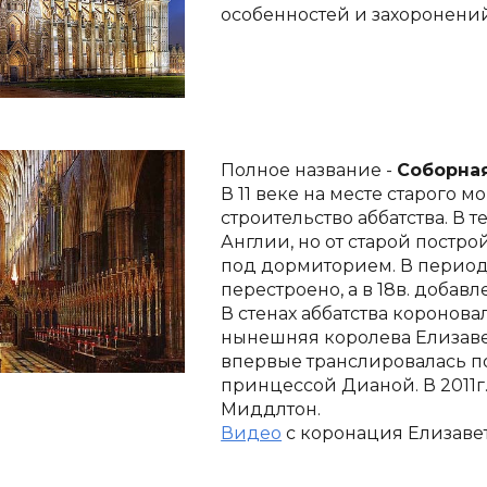
особенностей и захоронений
Полное название - 
Соборная
В 11 веке на месте старого 
строительство аббатства. В 
Англии, но от старой постро
под дормиторием. В период с
перестроено, а в 18в. добав
В стенах аббатства коронова
нынешняя королева Елизавета 
впервые транслировалась по
принцессой Дианой. В 2011г
Миддлтон.
Видео
 с коронация Елизаветы