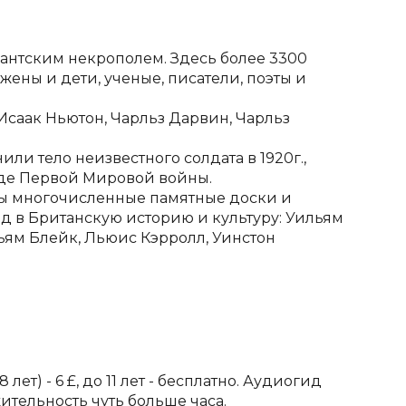
гантским некрополем. Здесь более 3300 
жены и дети, ученые, писатели, поэты и 
Исаак Ньютон, Чарльз Дарвин, Чарльз 
ли тело неизвестного солдата в 1920г., 
де Первой Мировой войны. 
ны многочисленные памятные доски и 
 в Британскую историю и культуру: Уильям 
ям Блейк, Льюис Кэрролл, Уинстон 
8 лет) - 6 £, до 11 лет - бесплатно. Аудиогид 
жительность чуть больше часа.