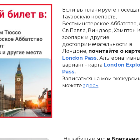
Если вы планируете посещать
Тауэрскую крепость, 
Вестминстерское Аббатство, 
Св.Павла, Виндзор, Хэмптон Ко
зоопарк и другие 
достопримечательности в 
Лондоне, 
London Pass
. 
Альтернативны
вариант - карта 
London Explor
Pass
.
Записаться на мои экскурсии
можете 
здесь
.
Не забудьте, что 
в Британии