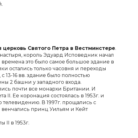
.
 церковь Святого Петра в Вестминстере
.
монастыря, король Эдуард Исповедник начал 
те времена это было самое большое здание в 
йки остались только часовня и переходы 
 13-16 вв. здание было полностью 
лены 2 башни у западного входа.
лись почти все монархи Британии. И 
II. Ее коронация состоялась в 1953г. и 
 телевидению. В 1997г. прощались с 
. венчались принц Уильям и Кейт 
 II в 1953г.