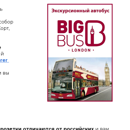
 
собор 
рт, 
почитайте о карте 
й 
er 
 вы 
 розетки отличаются от российских 
и вам 