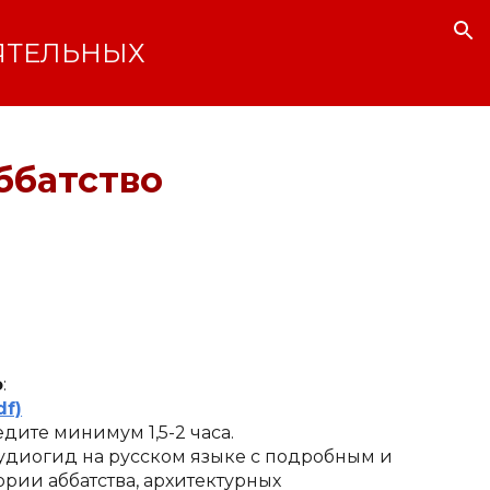
ion
ЯТЕЛЬНЫХ
ббатство
о
:
df)
дите минимум 1,5-2 часа.
аудиогид на русском языке с подробным и 
ии аббатства, архитектурных 