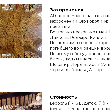
Захоронения
Аббатство можно назвать ги
захоронений. Это короли, их 
политики. 
Вот только несколько имен: 
Диккенс, Редьярд Киплинг.
Последним в соборе захорони
погибшего во Франции в хо
По всему собору установле
бюсты, людям внесшим вклад
Шекспир, Лорд Байрон, Уиль
Черчилль, Уайльд Оскар.
Стоимость
Взрослый - 16 £ , детский (11-1
(рус.яз) - бесплатно, продол