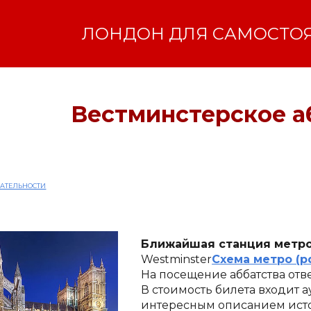
ip to main content
Skip to navigat
ЛОНДОН ДЛЯ САМОСТО
Вестминстерское а
АТЕЛЬНОСТИ
Ближайшая станция метр
Westminster
Cхема метро (p
На посещение аббатства отве
В стоимость билета входит 
интересным описанием истор